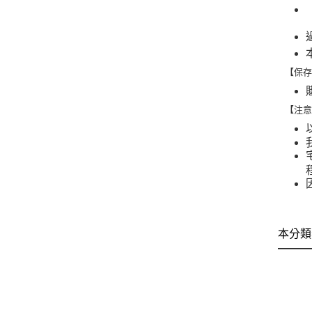
【保
【注
本分類