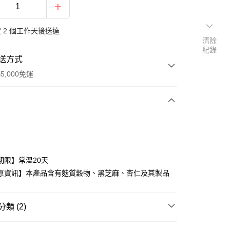
 2 個工作天後送達
清除
紀錄
送方式
5,000免運
次付款
期限】常溫20天
原資訊】本產品含有麩質穀物、黑芝麻、杏仁及其製品
類 (2)
80，滿NT$5,000(含以上)免運費
傳統糕類