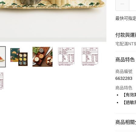
最快可指定
付款與運
宅配滿NT$
付款方式
商品特色
信用卡一
商品編號
6632283
Apple Pay
商品特色
ATM付款
【有效
【過敏
運送方式
商品相關分
宅配
每筆NT$1
中式漢餅