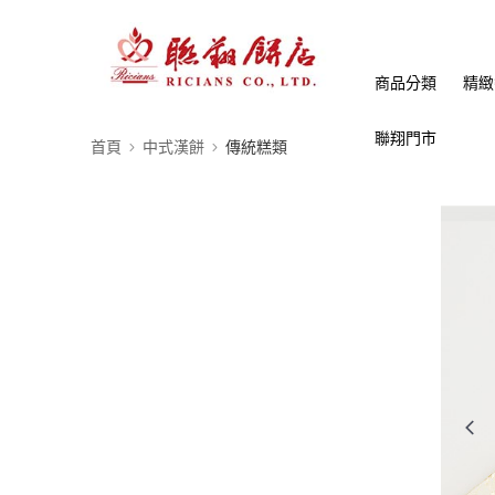
商品分類
精緻
聯翔門市
首頁
中式漢餅
傳統糕類