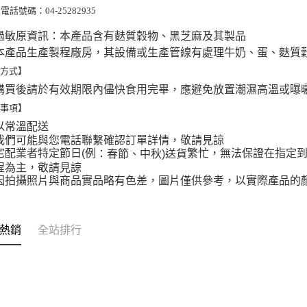
電話號碼：
04-25282935
過敏原資訊：本產品含有麩質穀物、黑芝麻及其製品
本產品生產製程廠房，其設備或生產管線有處理牛奶、蛋、麩質
存方式】
購買後請於有效期限內儘快食用完畢，應避免放置潮濕高溫或曝
意事項】
以常溫配送
我們可能與您電話聯繫確認訂單詳情，敬請見諒
宅配業者特定節日(例
繁忙，無法保證在指定
：春節、中秋)送貨
程為主，敬請見諒
因拍攝照片與商品實品略有色差，圖片僅供參考，以實際產品的
熱銷
全站排行