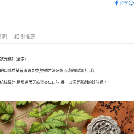
分享
年節禮盒
說明
相關推薦
狀元糕】(全素)
般的口感並帶著濃濃豆香
遵循古法研製而成的聯翔狀元糕
,
傳統綠豆外
還增選黑芝麻與杏仁口味
每一口滿是新創的好味道。
,
,