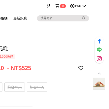
0
TWD
節蛋糕
最新訊息
元糕
5,000免運
0 ~ NT$525
綜合12入
綜合15入