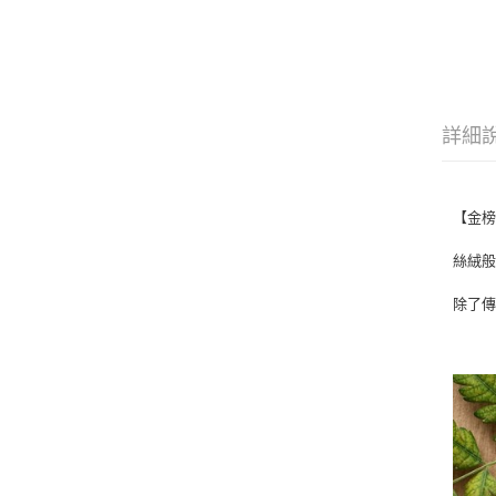
詳細
【金榜
絲絨
除了