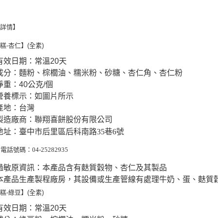
品詳情】
糕-杏仁】(全素)
有效日期：常溫20天
成分：麵粉、棕櫚油、糯米粉、砂糖、杏仁角、杏仁粉
淨重：40公克/個
營養標示：如圖片所示
產地：台灣
製造廠商：聯翔喜餅股份有限公司
地址：臺中市后里區后科南路
35
巷
6
號
電話號碼：
04-25282935
過敏原資訊：本產品含有麩質穀物、杏仁及其製品
本產品生產製程廠房，其設備或生產管線有處理牛奶、蛋、麩質
糕-綠豆】(全素)
有效日期：常溫20天