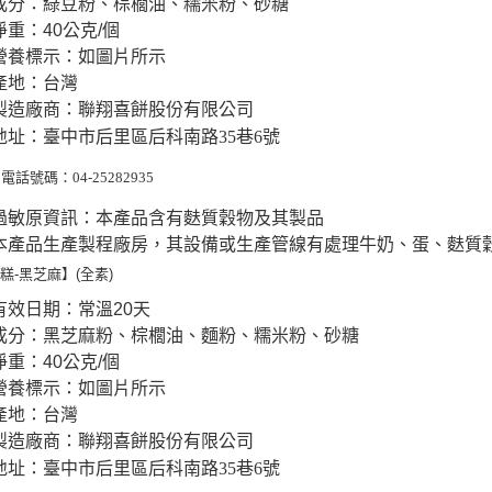
成分：綠豆粉、棕櫚油、糯米粉、砂糖
淨重：40公克/個
營養標示：如圖片所示
產地：台灣
製造廠商：聯翔喜餅股份有限公司
地址：臺中市后里區后科南路
35
巷
6
號
電話號碼：
04-25282935
過敏原資訊：本產品含有麩質穀物及其製品
本產品生產製程廠房，其設備或生產管線有處理牛奶、蛋、麩質
糕-黑芝麻】(全素)
有效日期：常溫20天
成分：黑芝麻粉、棕櫚油、麵粉、糯米粉、砂糖
淨重：40公克/個
營養標示：如圖片所示
產地：台灣
製造廠商：聯翔喜餅股份有限公司
地址：臺中市后里區后科南路
35
巷
6
號