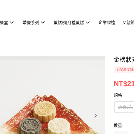
餐盒
婚慶系列
蛋糕/彌月禮蛋糕
企業贈禮
父親
金榜狀
宅配滿NT$
NT$21
規格
綜合6入
數量