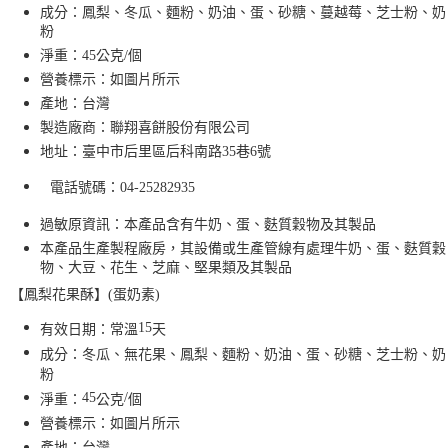
成分：鳳梨、冬瓜、麵粉、奶油、蛋、砂糖、蔓越莓、芝士粉、奶
粉
淨重：45公克/個
營養標示：如圖片所示
產地：台灣
製造廠商：聯翔喜餅股份有限公司
地址：臺中市后里區后科南路
35
巷
6
號
電話號碼：
04-25282935
過敏原資訊：本產品含有牛奶、蛋、麩質穀物及其製品
本產品生產製程廠房，其設備或生產管線有處理牛奶、蛋、麩質穀
物、大豆、花生、芝麻、堅果類及其製品
【鳳梨花果酥
】(蛋奶素)
15
有效日期：常溫
天
成分：冬瓜、無花果、鳳梨、麵粉、奶油、蛋、砂糖、芝士粉、奶
粉
45
/
淨重：
公克
個
營養標示：如圖片所示
產地：台灣