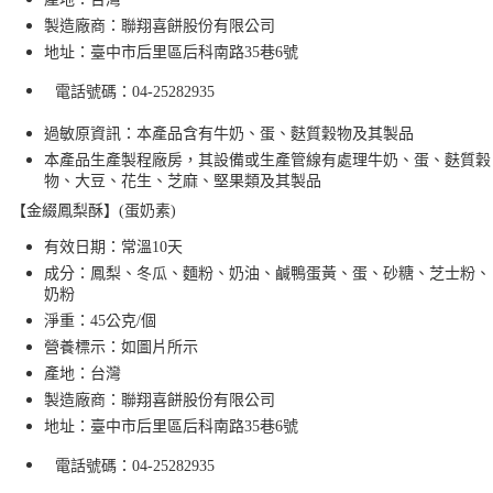
製造廠商：聯翔喜餅股份有限公司
地址：臺中市后里區后科南路
35
巷
6
號
電話號碼：
04-25282935
過敏原資訊：本產品含有牛奶、蛋、麩質穀物及其製品
本產品生產製程廠房，其設備或生產管線有處理牛奶、蛋、麩質穀
物、大豆、花生、芝麻、堅果類及其製品
【金綴鳳梨
酥
】(蛋奶素)
有效日期：常溫10天
成分：鳳梨、冬瓜、麵粉、奶油、鹹鴨蛋黃、蛋、砂糖、芝士粉、
奶粉
淨重：45公克/個
營養標示：如圖片所示
產地：台灣
製造廠商：聯翔喜餅股份有限公司
地址：臺中市后里區后科南路
35
巷
6
號
電話號碼：
04-25282935