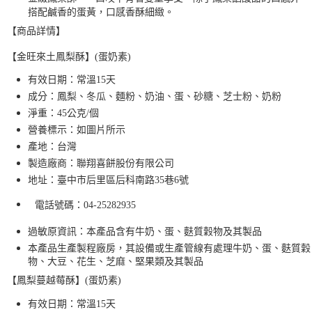
搭配鹹香的蛋黃，口感香酥細緻。
【
商品詳情】
【
金旺來土鳳梨酥
】(蛋奶素)
有效日期：常溫15天
成分：鳳梨、冬瓜、麵粉、奶油、蛋、砂糖、芝士粉、奶粉
淨重：45公克/個
營養標示：如圖片所示
產地：台灣
製造廠商：聯翔喜餅股份有限公司
地址：臺中市后里區后科南路
35
巷
6
號
電話號碼：
04-25282935
過敏原資訊：本產品含有牛奶、蛋、麩質穀物及其製品
本產品生產製程廠房，其設備或生產管線有處理牛奶、蛋、麩質穀
物、大豆、花生、芝麻、堅果類及其製品
【
鳳梨
蔓越莓
酥
】(蛋奶素)
有效日期：常溫15天