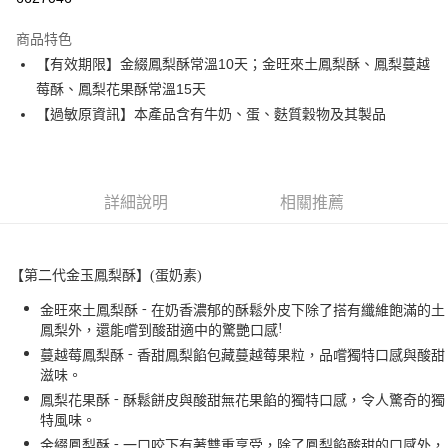
ATM付款
商品特色
【有效期限】金綴鳳梨酥常溫10天；金旺來土鳳梨酥、鳳梨蔓越
運送方式
莓酥、鳳梨花果酥常溫15天
宅配
【過敏原資訊】本產品含有牛奶、蛋、麩質穀物及其製品
每筆NT$180，滿NT$5,000(含以上)免運費
詳細說明
相關推薦
【第二代金玉鳳梨酥】(蛋奶素)
-
金旺來土鳳梨酥
在奶香濃郁的酥鬆外皮下除了搭有纖維飽滿的土
!
鳳梨外，還能嚐到酸甜適中的驚艷口感
-
蔓越莓鳳梨酥
香甜鳳梨餡包藏蔓越莓果粒，品嚐獨特口感與酸甜
滋味。
-
鳳梨花果酥
酥鬆餅皮與酸甜無花果餡的獨特口感，令人驚奇的獨
特風味。
-
金綴鳳梨酥
一口咬下有著雙重享受，除了鳳梨餡酸甜的口感外，