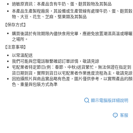
過敏原資訊：本產品含有牛奶、蛋、麩質穀物及其製品
本產品生產製程廠房，其設備或生產管線有處理牛奶、蛋、麩質穀
物、大豆、花生、芝麻、堅果類及其製品
【保存方式】
購買後請於有效期限內儘快食用完畢，應避免放置潮濕高溫或曝曬
之場所。
【注意事項】
以常溫配送
我們可能與您電話聯繫確認訂單詳情，敬請見諒
宅配業者特定節日(例
：春節、中秋)送貨
繁忙，無法保證在指定到
貨日期到貨，實際到貨日以宅配業者作業進度流程為主，敬請見諒
因拍攝照片與商品實品略有色差，圖片僅供參考，以實際產品的顏
色、重量與包裝方式為準
顯示電腦版詳細說明
客服