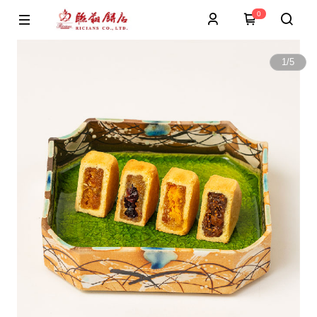
0
1
/
5